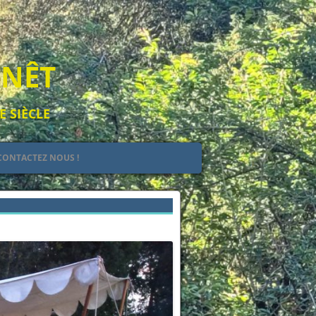
ENÊT
E SIÈCLE
CONTACTEZ NOUS !
EULT
IEL
Suivant →
 DE JEHAN