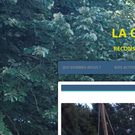
LA 
RECONST
QUI SOMMES-NOUS ?
NOS ACTIV
PETIT RÉSUMÉ DE L’HISTOIRE DES
LE CAMP
PLANTAGENÊT
L’ART
← Précédent
LES ARMES