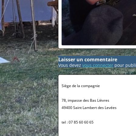
Laisser un commentaire
Vous devez
vous connecter
pour publi
Siège de la compagnie
78, impasse des Bas Lièvres
49400 Saint Lambert des Levées
tel : 07 85 60 60 65