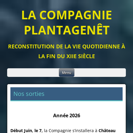
LA COMPAGNIE
PLANTAGENÊT
RECONSTITUTION DE LA VIE QUOTIDIENNE À
LA FIN DU XIIE SIÈCLE
Aller
Menu
au
contenu
Nos sorties
Année 2026
Début Juin, le 7,
la Compagnie s’installera à
Château