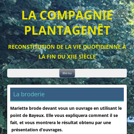
LA COMPAGNIE
PLANTAGENÊT
RECONSTITUTION DE LA VIE QUOTIDIENNE À
LA FIN DU XIIE SIÈCLE
Aller
Menu
au
contenu
La broderie
Mariette brode devant vous un ouvrage en utilisant le
point de Bayeux. Elle vous expliquera comment il se
fait, et vous montrera le résultat obtenu par une
présentation d’ouvrages.