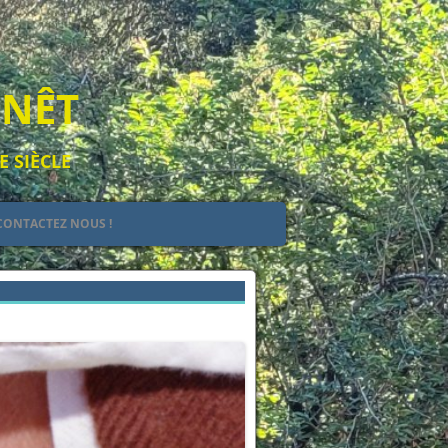
ENÊT
E SIÈCLE
CONTACTEZ NOUS !
EULT
IEL
Suivant →
 DE JEHAN