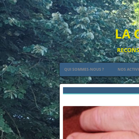
LA 
RECONST
QUI SOMMES-NOUS ?
NOS ACTIV
PETIT RÉSUMÉ DE L’HISTOIRE DES
LE CAMP
PLANTAGENÊT
L’ART
← Précédent
LES ARMES