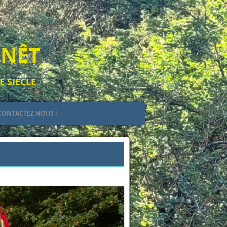
ENÊT
E SIÈCLE
CONTACTEZ NOUS !
EULT
IEL
Suivant →
 DE JEHAN