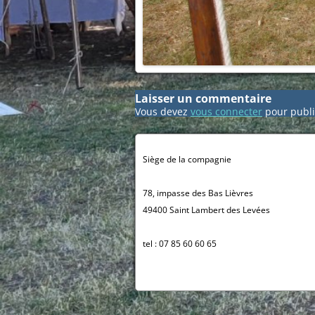
Laisser un commentaire
Vous devez
vous connecter
pour publi
Siège de la compagnie
78, impasse des Bas Lièvres
49400 Saint Lambert des Levées
tel : 07 85 60 60 65