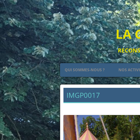
LA 
RECONST
QUI SOMMES-NOUS ?
NOS ACTIV
PETIT RÉSUMÉ DE L’HISTOIRE DES
LE CAMP
PLANTAGENÊT
IMGP0017
L’ART
← Précédent
LES ARMES