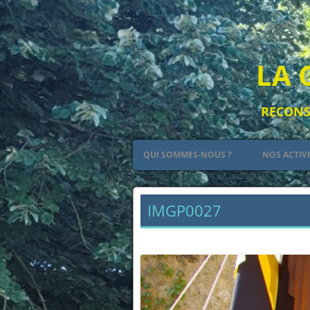
LA 
RECONST
QUI SOMMES-NOUS ?
NOS ACTIV
PETIT RÉSUMÉ DE L’HISTOIRE DES
LE CAMP
PLANTAGENÊT
IMGP0027
L’ART
← Précédent
LES ARMES