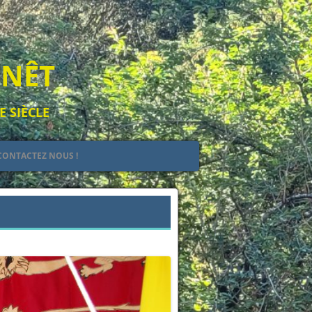
ENÊT
E SIÈCLE
CONTACTEZ NOUS !
EULT
IEL
Suivant →
 DE JEHAN