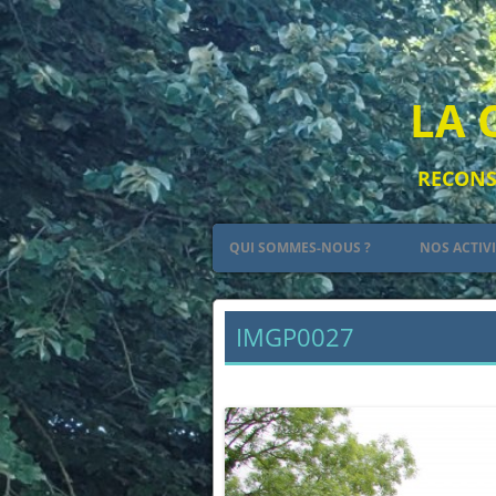
LA 
RECONST
QUI SOMMES-NOUS ?
NOS ACTIV
PETIT RÉSUMÉ DE L’HISTOIRE DES
LE CAMP
PLANTAGENÊT
IMGP0027
L’ART
← Précédent
LES ARMES