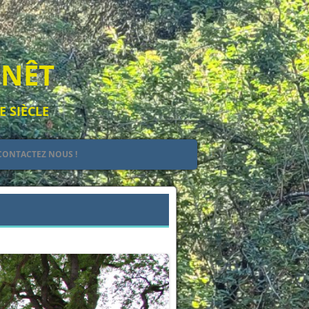
ENÊT
E SIÈCLE
CONTACTEZ NOUS !
EULT
IEL
Suivant →
 DE JEHAN