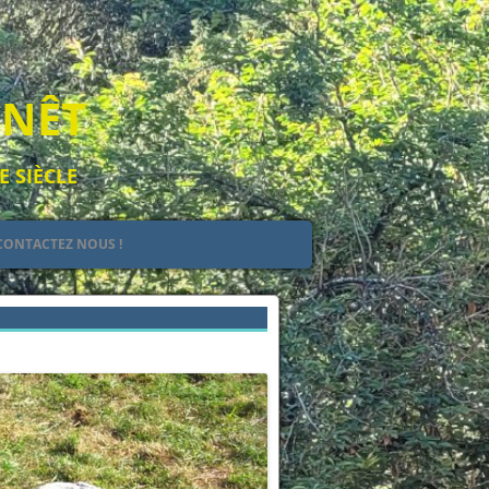
ENÊT
E SIÈCLE
CONTACTEZ NOUS !
EULT
IEL
Suivant →
 DE JEHAN