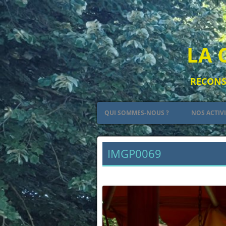
LA 
RECONST
QUI SOMMES-NOUS ?
NOS ACTIV
PETIT RÉSUMÉ DE L’HISTOIRE DES
LE CAMP
PLANTAGENÊT
IMGP0069
L’ART
LES ARMES