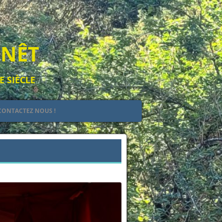
ENÊT
E SIÈCLE
CONTACTEZ NOUS !
EULT
IEL
Suivant →
 DE JEHAN