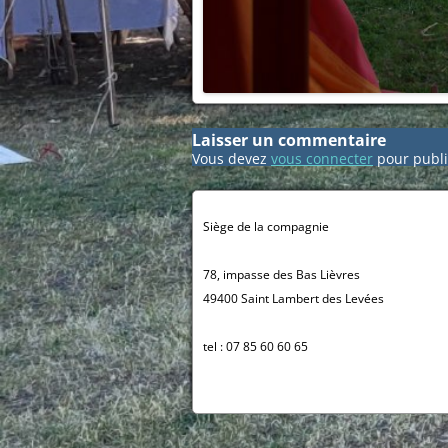
Laisser un commentaire
Vous devez
vous connecter
pour publi
Siège de la compagnie
78, impasse des Bas Lièvres
49400 Saint Lambert des Levées
tel : 07 85 60 60 65