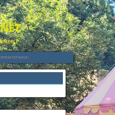
ENÊT
E SIÈCLE
CONTACTEZ NOUS !
EULT
IEL
 DE JEHAN