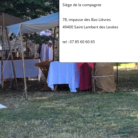
Siège de la compagnie
78, impasse des Bas Lièvres
49400 Saint Lambert des Levées
tel : 07 85 60 60 65