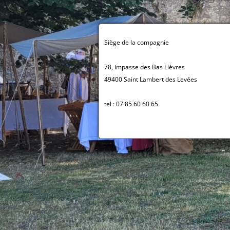
Siège de la compagnie
78, impasse des Bas Lièvres
49400 Saint Lambert des Levées
tel : 07 85 60 60 65