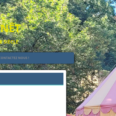
ENÊT
E SIÈCLE
CONTACTEZ NOUS !
EULT
IEL
Suivant →
 DE JEHAN