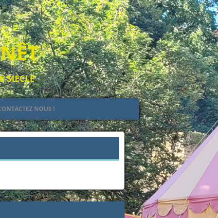
ENÊT
E SIÈCLE
CONTACTEZ NOUS !
EULT
IEL
 DE JEHAN