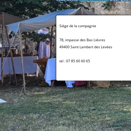
Siège de la compagnie
78, impasse des Bas Lièvres
49400 Saint Lambert des Levées
tel : 07 85 60 60 65